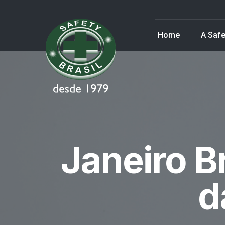
Home
A Safe
Janeiro B
d