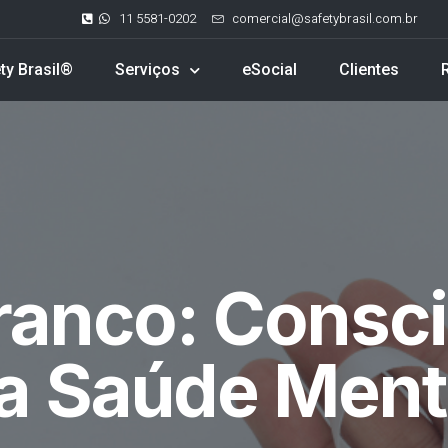
11 5581-0202
comercial@safetybrasil.com.br
ty Brasil®
Serviços
eSocial
Clientes
ranco: Consc
a Saúde Ment