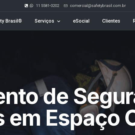
11 5581-0202
comercial@safetybrasil.com.br
ty Brasil®
Serviços
eSocial
Clientes
ento de Segur
s em Espaço 